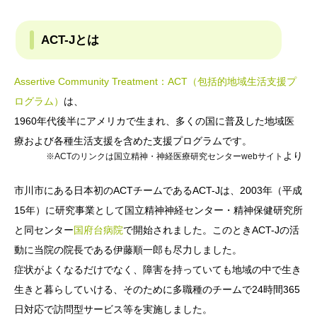
ACT-Jとは
Assertive Community Treatment：ACT（包括的地域生活支援プ
ログラム）
は、
1960年代後半にアメリカで生まれ、多くの国に普及した地域医
療および各種生活支援を含めた支援プログラムです。
より
※ACTのリンクは国立精神・神経医療研究センターwebサイト
市川市にある日本初のACTチームであるACT-Jは、2003年（平成
15年）に研究事業として国立精神神経センター・精神保健研究所
と同センター
国府台病院
で開始されました。このときACT-Jの活
動に当院の院長である伊藤順一郎も尽力しました。
症状がよくなるだけでなく、障害を持っていても地域の中で生き
生きと暮らしていける、そのために多職種のチームで24時間365
日対応で訪問型サービス等を実施しました。